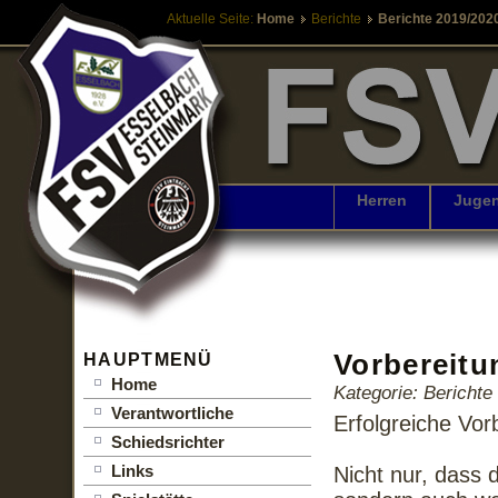
Aktuelle Seite:
Home
Berichte
Berichte 2019/202
Herren
Juge
Vorbereitu
HAUPTMENÜ
Home
Kategorie: Bericht
Verantwortliche
Erfolgreiche Vor
Schiedsrichter
Links
Nicht nur, dass 