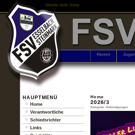
Aktuelle Seite:
Home
Herren
Juge
Home
HAUPTMENÜ
2026/3
Home
Kategorie: Ankündigungen
Verantwortliche
Schiedsrichter
Links