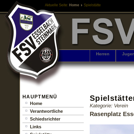
Aktuelle Seite:
Home
Spielstätte
Herren
Juge
Spielstätt
HAUPTMENÜ
Home
Kategorie: Verein
Verantwortliche
Rasenplatz Ess
Schiedsrichter
Links