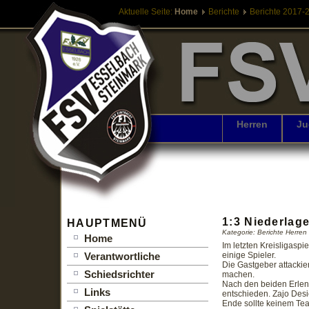
Aktuelle Seite:
Home
Berichte
Berichte 2017-
Herren
Ju
1:3 Niederlag
HAUPTMENÜ
Kategorie: Berichte Herre
Home
Im letzten Kreisligaspi
Verantwortliche
einige Spieler.
Die Gastgeber attackier
Schiedsrichter
machen.
Nach den beiden Erlenb
Links
entschieden. Zajo Des
Ende sollte keinem Tea