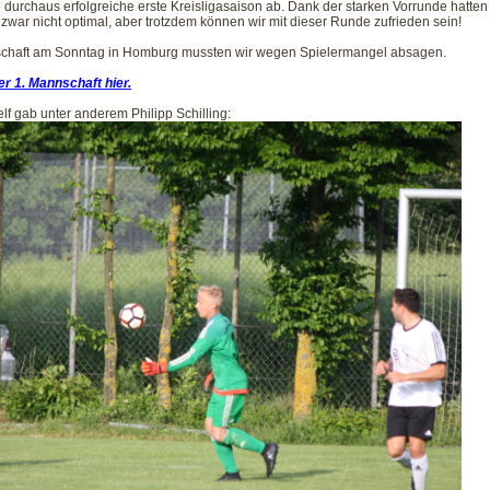
 durchaus erfolgreiche erste Kreisligasaison ab. Dank der starken Vorrunde hatten 
 zwar nicht optimal, aber trotzdem können wir mit dieser Runde zufrieden sein!
schaft am Sonntag in Homburg mussten wir wegen Spielermangel absagen.
r 1. Mannschaft hier.
elf gab unter anderem Philipp Schilling: