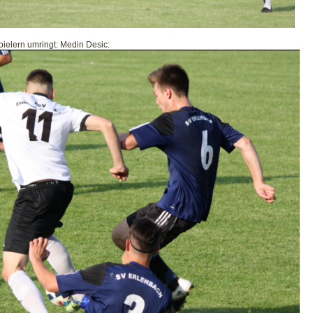
ielern umringt: Medin Desic: