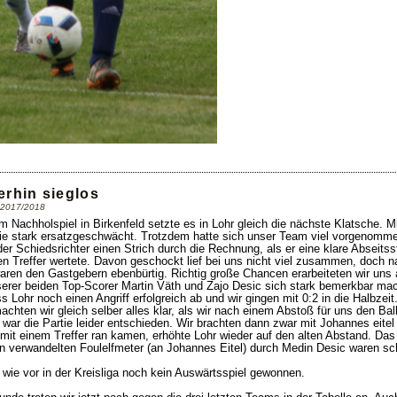
erhin sieglos
n 2017/2018
m Nachholspiel in Birkenfeld setzte es in Lohr gleich die nächste Klatsche. 
tie stark ersatzgeschwächt. Trotzdem hatte sich unser Team viel vorgenomme
r Schiedsrichter einen Strich durch die Rechnung, als er eine klare Abseits
ren Treffer wertete. Davon geschockt lief bei uns nicht viel zusammen, doch n
ren den Gastgebern ebenbürtig. Richtig große Chancen erarbeiteten wir uns a
erer beiden Top-Scorer Martin Väth und Zajo Desic sich stark bemerkbar mach
 Lohr noch einen Angriff erfolgreich ab und wir gingen mit 0:2 in die Halbzeit
hten wir gleich selber alles klar, als wir nach einem Abstoß für uns den Ba
 war die Partie leider entschieden. Wir brachten dann zwar mit Johannes eitel 
it einem Treffer ran kamen, erhöhte Lohr wieder auf den alten Abstand. Das
n verwandelten Foulelfmeter (an Johannes Eitel) durch Medin Desic waren sc
wie vor in der Kreisliga noch kein Auswärtsspiel gewonnen.