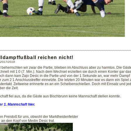
ldampffußball reichen nicht!
n 2017/2018
beherrschten wir zwar die Partie, blieben im Abschluss aber zu harmlos. Die Gäst
nell mit 1:0 (7. Min.). Nach dem Wechsel erzielten sie durch einen Konter gar das 
ch dann kam Zajo Desic in die Partie und von der 1 Sekunde an, war mehr Dampf 
r zum 2:1 Anschlusstreffer einnetzte. Die letzten 20 Minuten war es dann ein Spiel a
entakt. Zeitweise erinnerte es an ein Scheibenschießen. Doch mit Einsatz und jed
er die Zeit.
chaft fiel aus, da die Gäste aus Bischbrunn keine Mannschaft stellen konnte.
r 1. Mannschaft hier.
en Freistoß für uns, obwohl der Marktheidenfelder
e an den Kopf von Medin Desic trat.