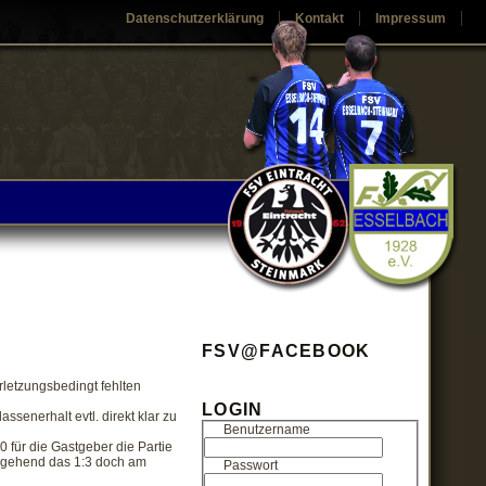
Datenschutzerklärung
Kontakt
Impressum
FSV@FACEBOOK
erletzungsbedingt fehlten
LOGIN
ssenerhalt evtl. direkt klar zu
Benutzername
 für die Gastgeber die Partie
umgehend das 1:3 doch am
Passwort