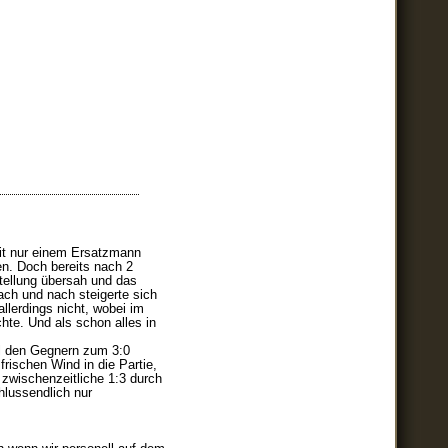
Mit nur einem Ersatzmann
n. Doch bereits nach 2
stellung übersah und das
ach und nach steigerte sich
llerdings nicht, wobei im
te. Und als schon alles in
.
ll den Gegnern zum 3:0
frischen Wind in die Partie,
 zwischenzeitliche 1:3 durch
hlussendlich nur